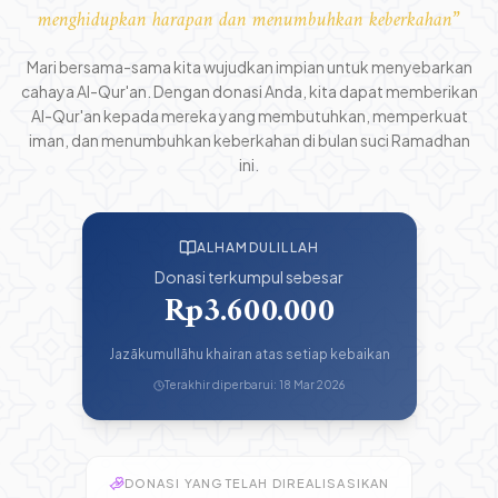
menghidupkan harapan dan menumbuhkan keberkahan
”
Mari bersama-sama kita wujudkan impian untuk menyebarkan
cahaya Al-Qur'an. Dengan donasi Anda, kita dapat memberikan
Al-Qur'an kepada mereka yang membutuhkan, memperkuat
iman, dan menumbuhkan keberkahan di bulan suci Ramadhan
ini.
ALHAMDULILLAH
Donasi terkumpul sebesar
Rp3.600.000
Jazākumullāhu khairan atas setiap kebaikan
Terakhir diperbarui:
18 Mar 2026
DONASI YANG TELAH DIREALISASIKAN