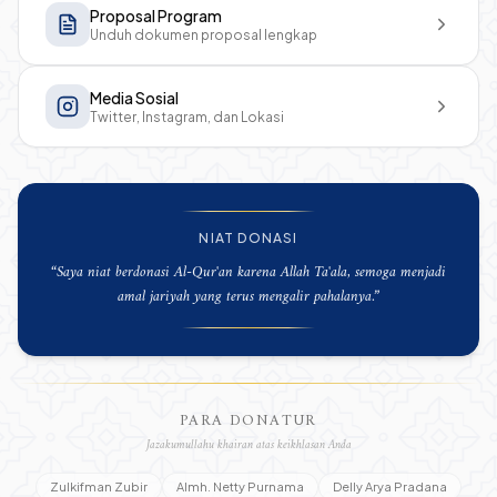
Proposal Program
Unduh dokumen proposal lengkap
Media Sosial
Twitter, Instagram, dan Lokasi
NIAT DONASI
“
Saya niat berdonasi Al-Qur'an karena Allah Ta'ala, semoga menjadi
amal jariyah yang terus mengalir pahalanya.
”
PARA DONATUR
Jazakumullahu khairan atas keikhlasan Anda
Zulkifman Zubir
Almh. Netty Purnama
Delly Arya Pradana