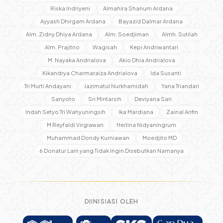
Riska Indriyeni
Almahira Shanum Ardana
Ayyash Dhirgam Ardana
Bayazid Dalmar Ardana
Alm. Zidny Dhiya Ardana
Alm. Soedjiman
Almh. Sutilah
Alm. Prajitno
Wagisah
Kepi Andriwantari
M. Nayaka Andrialova
Akio Dhia Andrialova
Kikandrya Charmaraiza Andrialova
Ida Susanti
Tri Murti Andayani
Jazimatul Nurkhamidah
Yana Triandari
Sanyoto
Sri Mintarsih
Deviyana Sari
Indah Setyo Tri Wahyuningsih
Ika Mardiana
Zainal Arifin
M Reyfaldi Virgiawan
Herlina Nidyaningrum
Muhammad Dondy Kurniawan
Moedjito MD
6
Donatur Lain yang Tidak Ingin Disebutkan Namanya
DIINISIASI OLEH