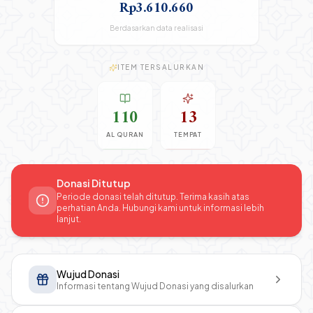
Rp3.610.660
Berdasarkan data realisasi
ITEM TERSALURKAN
110
13
AL QURAN
TEMPAT
Donasi Ditutup
Periode donasi telah ditutup. Terima kasih atas
perhatian Anda. Hubungi kami untuk informasi lebih
lanjut.
Wujud Donasi
Informasi tentang Wujud Donasi yang disalurkan