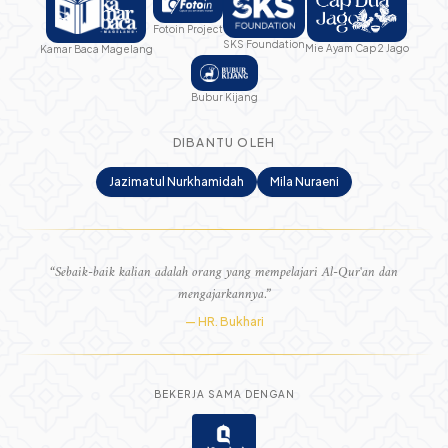
Fotoin Project
SKS Foundation
Mie Ayam Cap 2 Jago
Kamar Baca Magelang
Bubur Kijang
DIBANTU OLEH
Jazimatul Nurkhamidah
Mila Nuraeni
“Sebaik-baik kalian adalah orang yang mempelajari Al-Qur'an dan
mengajarkannya.”
— HR. Bukhari
BEKERJA SAMA DENGAN